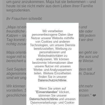
um ganz anzukommen. Maja hat sie bekommen – und
heute ist sie nicht mehr aus dem Leben ihrer Familie
wegzudenken.
Ihr Frauchen schreibt:
„Maja ist eine unglaublich liebe, genügsame und
Wir verarbeiten
freundliche Maus. Ob große oder kleine Hunde oder
personenbezogene Daten über
Katzen – sie ist allen freundlich zugewandt. Mit jedem
Nutzer unserer Website mithilfe
Tag kommt sie mehr an und inzwischen sind wir drei
von Cookies und anderen
richtig zusammengewachsen.
Technologien, um unsere Dienste
bereitzustellen, Werbung zu
personalisieren und
Maja orientiert sich sehr an Frieda. Inzwischen geht sie
Websiteaktivitäten zu
sogar mit schwimmen. Sie strahlt so eine Ruhe aus und
analysieren. Wir können
bereichert unseren Alltag auf ganz besondere Weise.
bestimmte Informationen über
unsere Nutzer mit unseren
Seit September letzten Jahres hat sie außerdem toll
Werbe- und Analysepartnern
teilen. Weitere Einzelheiten
abgenommen – von fast 42 auf 35 Kilogramm. Darauf
finden Sie in unserer
sind wir unglaublich stolz.
Datenschutzrichtlinie
.
Wir können uns ein Leben ohne Maja gar nicht mehr
Wenn Sie unten auf
vorstellen. Sie hat sich ganz tief in unsere Herzen
"
Einverstanden
" klicken,
geschlichen und wir möchten sie nie mehr missen.“ ❤️
stimmen Sie unserer
Datenschutzrichtlinie
und unseren
Datenverarbeitungs- und Cookie-