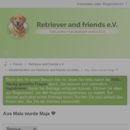
Anmelden oder Registrieren
Forum
Retriever and friends e.V.
Adoptivfamilien von Retriever and friends erzählen
Aus Malu wurde Maja 💜
Wenn dies Ihr erster Besuch hier ist, lesen Sie bitte zuerst die
Hilfe -
Häufig gestellte Fragen
durch. Sie müssen sich vermutlich
registrieren
, bevor Sie Beiträge verfassen können. Klicken Sie oben
auf 'Registrieren', um den Registrierungsprozess zu starten. Sie
können auch jetzt schon Beiträge lesen. Suchen Sie sich einfach das
Forum aus, das Sie am meisten interessiert.
Aus Malu wurde Maja 💜