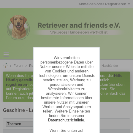
Anmelden oder Registrieren
Wir verarbeiten
personenbezogene Daten über
Forum
Retriever and friends e.V.
Geschirre - Leinen - Halsbänder
Nutzer unserer Website mithilfe
von Cookies und anderen
Technologien, um unsere Dienste
Wenn dies Ihr erster Besuch hier ist, lesen Sie bitte zuerst die
Hilfe -
bereitzustellen, Werbung zu
Häufig gestellte Fragen
durch. Sie müssen sich vermutlich
personalisieren und
registrieren
, bevor Sie Beiträge verfassen können. Klicken Sie oben
Websiteaktivitäten zu
auf 'Registrieren', um den Registrierungsprozess zu starten. Sie
analysieren. Wir können
können auch jetzt schon Beiträge lesen. Suchen Sie sich einfach das
bestimmte Informationen über
Forum aus, das Sie am meisten interessiert.
unsere Nutzer mit unseren
Werbe- und Analysepartnern
Geschirre - Leinen - Halsbänder
teilen. Weitere Einzelheiten
finden Sie in unserer
Datenschutzrichtlinie
.
Wenn Sie unten auf