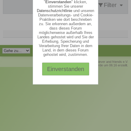
"
Einverstanden
" klicken,
Filter
stimmen Sie unserer
Datenschutzrichtlinie
und unseren
Datenverarbeitungs- und Cookie-
Praktiken wie dort beschrieben
Keine Themen gefunden.
zu. Sie erkennen außerdem an,
dass dieses Forum
möglicherweise außerhalb Ihres
Landes gehostet wird und Sie der
Erhebung, Speicherung und
Verarbeitung Ihrer Daten in dem
Land, in dem dieses Forum
gehostet wird, zustimmen.
© Retriever and friends e.V.
Die Seite wurde um 06:16 erstellt.
Einverstanden