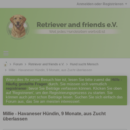
Anmelden oder Registrieren
Forum
Retriever and friends e.V.
Hund sucht Mensch
Millie - Havaneser Hündin, 9 Monate, aus Zucht überlassen
Wenn dies Ihr erster Besuch hier ist, lesen Sie bitte zuerst die
Hilfe -
Häufig gestellte Fragen
durch. Sie müssen sich vermutlich
registrieren
, bevor Sie Beiträge verfassen können. Klicken Sie oben
auf 'Registrieren', um den Registrierungsprozess zu starten. Sie
können auch jetzt schon Beiträge lesen. Suchen Sie sich einfach das
Forum aus, das Sie am meisten interessiert.
Millie - Havaneser Hündin, 9 Monate, aus Zucht
überlassen