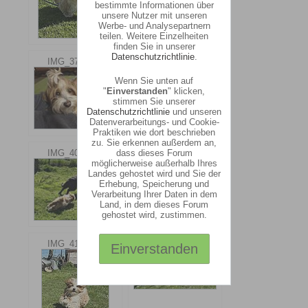
bestimmte Informationen über
unsere Nutzer mit unseren
Werbe- und Analysepartnern
teilen. Weitere Einzelheiten
finden Sie in unserer
Datenschutzrichtlinie
.
IMG_3795.jpg
IMG_4015.jpg
Wenn Sie unten auf
"
Einverstanden
" klicken,
stimmen Sie unserer
Datenschutzrichtlinie
und unseren
Datenverarbeitungs- und Cookie-
Praktiken wie dort beschrieben
zu. Sie erkennen außerdem an,
dass dieses Forum
IMG_4028.jpg
IMG_4022.jpg
möglicherweise außerhalb Ihres
Landes gehostet wird und Sie der
Erhebung, Speicherung und
Verarbeitung Ihrer Daten in dem
Land, in dem dieses Forum
gehostet wird, zustimmen.
IMG_4102.jpg
IMG_4024.jpg
Einverstanden