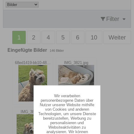
Filter
1
2
4
5
6
10
Weiter
Eingefügte Bilder
146
Bilder
68ed1419-bb10-4840-a9dc-28f51f1a6314.jpg
IMG_3821.jpg
Wir verarbeiten
personenbezogene Daten über
Nutzer unserer Website mithilfe
von Cookies und anderen
IMG_3863.jpg
IMG_3895.jpg
Technologien, um unsere Dienste
bereitzustellen, Werbung zu
personalisieren und
Websiteaktivitäten zu
analysieren. Wir können