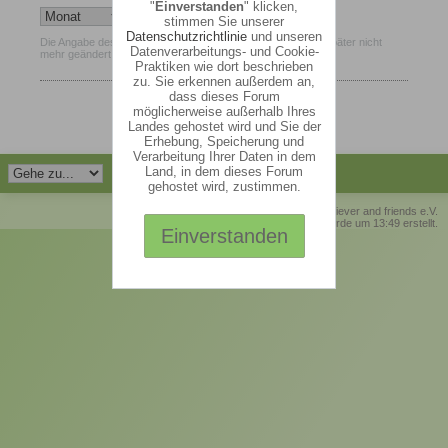
"
Einverstanden
" klicken,
stimmen Sie unserer
Datenschutzrichtlinie
und unseren
Die Angabe des Geburtsdatums ist verpflichtend und kann später nicht
Datenverarbeitungs- und Cookie-
mehr geändert werden.
Praktiken wie dort beschrieben
zu. Sie erkennen außerdem an,
dass dieses Forum
möglicherweise außerhalb Ihres
Landes gehostet wird und Sie der
Erhebung, Speicherung und
Verarbeitung Ihrer Daten in dem
Land, in dem dieses Forum
gehostet wird, zustimmen.
© Retriever and friends e.V.
Die Seite wurde um 13:49 erstellt.
Einverstanden