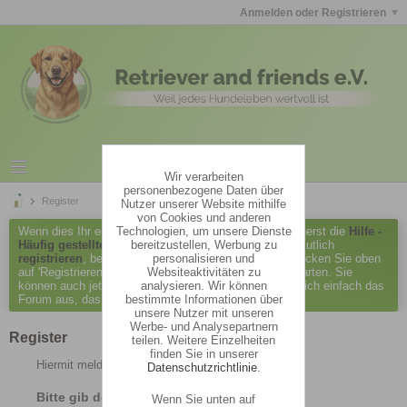
Anmelden oder Registrieren
Wir verarbeiten
personenbezogene Daten über
Register
Nutzer unserer Website mithilfe
von Cookies und anderen
Technologien, um unsere Dienste
Wenn dies Ihr erster Besuch hier ist, lesen Sie bitte zuerst die
Hilfe -
bereitzustellen, Werbung zu
Häufig gestellte Fragen
durch. Sie müssen sich vermutlich
personalisieren und
registrieren
, bevor Sie Beiträge verfassen können. Klicken Sie oben
Websiteaktivitäten zu
auf 'Registrieren', um den Registrierungsprozess zu starten. Sie
analysieren. Wir können
können auch jetzt schon Beiträge lesen. Suchen Sie sich einfach das
bestimmte Informationen über
Forum aus, das Sie am meisten interessiert.
unsere Nutzer mit unseren
Werbe- und Analysepartnern
Register
teilen. Weitere Einzelheiten
finden Sie in unserer
Hiermit meldest du dich im Forum an.
Datenschutzrichtlinie
.
Bitte gib dein Geburtsdatum ein.
Wenn Sie unten auf