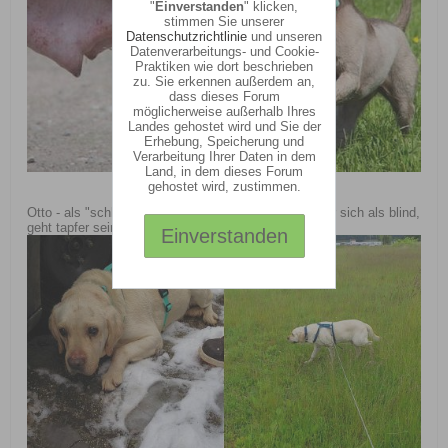
"
Einverstanden
" klicken,
stimmen Sie unserer
Datenschutzrichtlinie
und unseren
Datenverarbeitungs- und Cookie-
Praktiken wie dort beschrieben
zu. Sie erkennen außerdem an,
dass dieses Forum
möglicherweise außerhalb Ihres
Landes gehostet wird und Sie der
Erhebung, Speicherung und
Verarbeitung Ihrer Daten in dem
Land, in dem dieses Forum
gehostet wird, zustimmen.
Otto - als "schlechtsichtig" angekündigt, entpuppte er sich als blind,
geht tapfer seinen Weg
Einverstanden