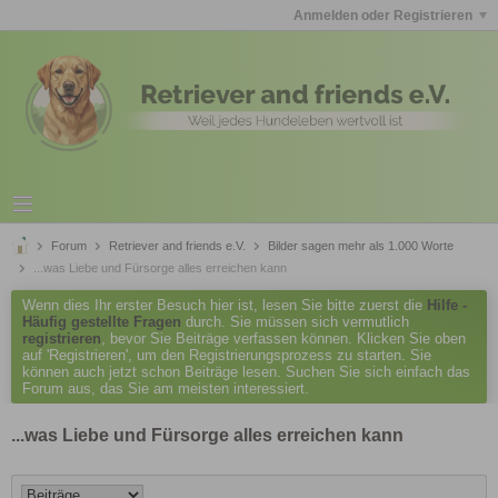
Anmelden oder Registrieren
Forum
Retriever and friends e.V.
Bilder sagen mehr als 1.000 Worte
...was Liebe und Fürsorge alles erreichen kann
Wenn dies Ihr erster Besuch hier ist, lesen Sie bitte zuerst die
Hilfe -
Häufig gestellte Fragen
durch. Sie müssen sich vermutlich
registrieren
, bevor Sie Beiträge verfassen können. Klicken Sie oben
auf 'Registrieren', um den Registrierungsprozess zu starten. Sie
können auch jetzt schon Beiträge lesen. Suchen Sie sich einfach das
Forum aus, das Sie am meisten interessiert.
...was Liebe und Fürsorge alles erreichen kann