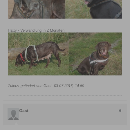
Hatty - Verwandlung in 2 Monaten
Zuletzt geändert von
Gast
;
03.07.2016, 14:59
.
Gast