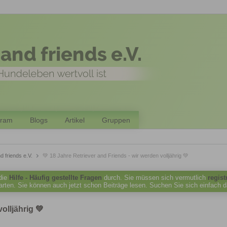
gram
Blogs
Artikel
Gruppen
d friends e.V.
💚 18 Jahre Retriever and Friends - wir werden volljährig 💚
 die
Hilfe - Häufig gestellte Fragen
durch. Sie müssen sich vermutlich
regist
tarten. Sie können auch jetzt schon Beiträge lesen. Suchen Sie sich einfach 
olljährig 💚