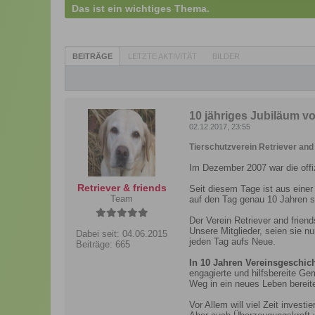
Das ist ein wichtiges Thema.
BEITRÄGE
LETZTE AKTIVITÄT
BILDER
10 jähriges Jubiläum vo
02.12.2017, 23:55
Tierschutzverein Retriever and 
Im Dezember 2007 war die offiz
Retriever & friends
Seit diesem Tage ist aus einer
Team
auf den Tag genau 10 Jahren se
Der Verein Retriever and frien
Unsere Mitglieder, seien sie nu
Dabei seit:
04.06.2015
jeden Tag aufs Neue.
Beiträge:
665
In 10 Jahren Vereinsgeschic
engagierte und hilfsbereite Ge
Weg in ein neues Leben bereite
Vor Allem will viel Zeit invest