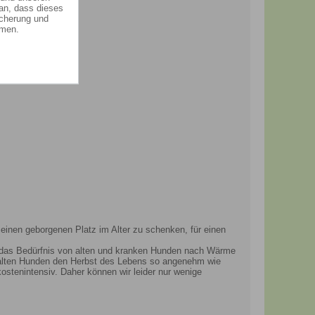
an, dass dieses
icherung und
mmen.
einen geborgenen Platz im Alter zu schenken, für einen
nn das Bedürfnis von alten und kranken Hunden nach Wärme
n alten Hunden den Herbst des Lebens so angenehm wie
ostenintensiv. Daher können wir leider nur wenige