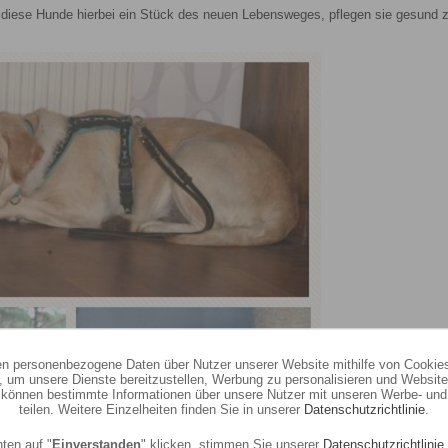
n diese Hunde hierbei ein Stück des neuen Lebensweges, pflegen sie gesund 
ten personenbezogene Daten über Nutzer unserer Website mithilfe von Cookie
, um unsere Dienste bereitzustellen, Werbung zu personalisieren und Websitea
r können bestimmte Informationen über unsere Nutzer mit unseren Werbe- und
teilen. Weitere Einzelheiten finden Sie in unserer
Datenschutzrichtlinie
.
ten auf "
Einverstanden
" klicken, stimmen Sie unserer
Datenschutzrichtlinie