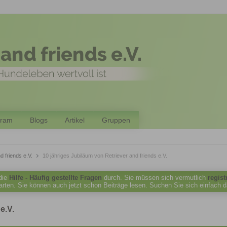
gram
Blogs
Artikel
Gruppen
d friends e.V.
10 jähriges Jubiläum von Retriever and friends e.V.
 die
Hilfe - Häufig gestellte Fragen
durch. Sie müssen sich vermutlich
regist
tarten. Sie können auch jetzt schon Beiträge lesen. Suchen Sie sich einfach 
e.V.