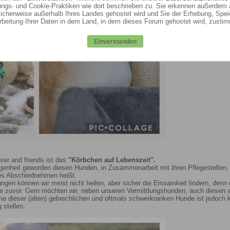
ungs- und Cookie-Praktiken wie dort beschrieben zu. Sie erkennen außerdem 
cherweise außerhalb Ihres Landes gehostet wird und Sie der Erhebung, Spe
rbeitung Ihrer Daten in dem Land, in dem dieses Forum gehostet wird, zusti
Einverstanden
ever and friends ist das
"Körbchen auf Lebenszeit".
genheit geworden diesen Hunden, in Zusammenarbeit mit ihren Pflegestellen, 
es Abschiednehmen heißt.
ngen können wir meist nicht heilen, aber sicher die Einsamkeit lindern, de
je zuvor. Gern möchten wir, neben unseren Vermittlungshunden, auch diese
e dieser (alten) gebrechlichen und oftmals schwerkranken Hunde ist jedoch k
 stellen.