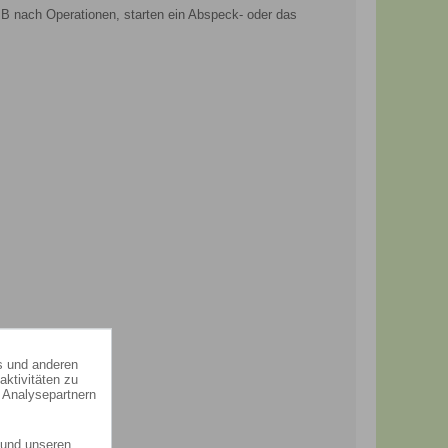
zB nach Operationen, starten ein Abspeck- oder das
s und anderen
ktivitäten zu
 Analysepartnern
und unseren