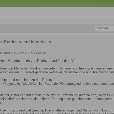
n Retriever and friends e.V.
friends e.V. - von 2007 bis heute
ielle Geburtsstunde von Retriever and friends e.V.
 Idee von Menschen Realität geworden: Retriever and friends, ein eingetrage
tzen wir uns für in Not geratene Retriever, deren Freunde und ihre Menschen
ds entstand aus Liebe zu den Retrievern.
n Pflegestelle, Adoptivfamilie, Pate oder Fördermitglied, teilen diese Liebe 
hte
hat „Retriever and friends“ eine große Entwicklung durchlaufen, so dass in
meinschaft bereitsteht, die in ihrem Rettungsnetz geschundene, ausrangierte u
t.
iert sein, dazu sind viel Energie, Durchhaltevermögen und Nerven von Nöten.