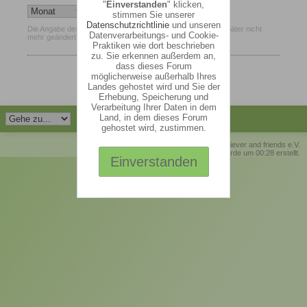
"
Einverstanden
" klicken,
stimmen Sie unserer
Datenschutzrichtlinie
und unseren
Die Angabe des Geburtsdatums ist verpflichtend und kann später nicht
Datenverarbeitungs- und Cookie-
mehr geändert werden.
Praktiken wie dort beschrieben
zu. Sie erkennen außerdem an,
dass dieses Forum
möglicherweise außerhalb Ihres
Landes gehostet wird und Sie der
Erhebung, Speicherung und
Verarbeitung Ihrer Daten in dem
Land, in dem dieses Forum
gehostet wird, zustimmen.
© Retriever and friends e.V.
Die Seite wurde um 00:28 erstellt.
Einverstanden