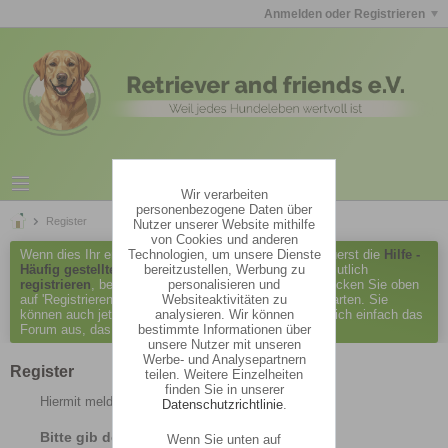
Anmelden oder Registrieren
Wir verarbeiten
personenbezogene Daten über
Register
Nutzer unserer Website mithilfe
von Cookies und anderen
Technologien, um unsere Dienste
Wenn dies Ihr erster Besuch hier ist, lesen Sie bitte zuerst die
Hilfe -
bereitzustellen, Werbung zu
Häufig gestellte Fragen
durch. Sie müssen sich vermutlich
personalisieren und
registrieren
, bevor Sie Beiträge verfassen können. Klicken Sie oben
Websiteaktivitäten zu
auf 'Registrieren', um den Registrierungsprozess zu starten. Sie
analysieren. Wir können
können auch jetzt schon Beiträge lesen. Suchen Sie sich einfach das
bestimmte Informationen über
Forum aus, das Sie am meisten interessiert.
unsere Nutzer mit unseren
Werbe- und Analysepartnern
Register
teilen. Weitere Einzelheiten
finden Sie in unserer
Hiermit meldest du dich im Forum an.
Datenschutzrichtlinie
.
Bitte gib dein Geburtsdatum ein.
Wenn Sie unten auf