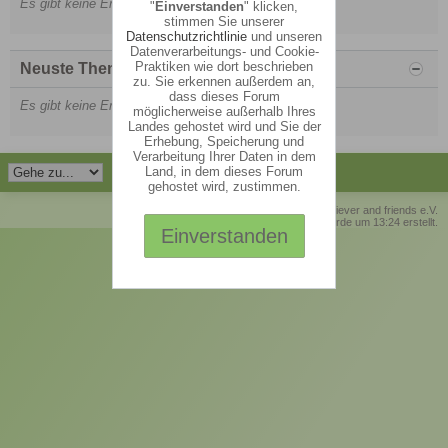
Es gibt keine Ergebnisse zu diesen Suchkriterien.
"
Einverstanden
" klicken,
stimmen Sie unserer
Datenschutzrichtlinie
und unseren
Datenverarbeitungs- und Cookie-
Praktiken wie dort beschrieben
Neuste Themen in Gruppen
zu. Sie erkennen außerdem an,
dass dieses Forum
Es gibt keine Ergebnisse zu diesen Suchkriterien.
möglicherweise außerhalb Ihres
Landes gehostet wird und Sie der
Erhebung, Speicherung und
Verarbeitung Ihrer Daten in dem
Land, in dem dieses Forum
gehostet wird, zustimmen.
© Retriever and friends e.V.
Die Seite wurde um 13:24 erstellt.
Einverstanden