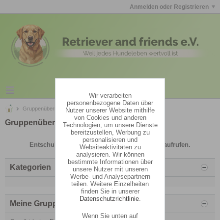
Anmelden oder Registrieren
Wir verarbeiten
personenbezogene Daten über
Gruppenübersicht
Nutzer unserer Website mithilfe
von Cookies und anderen
Gruppenübersicht
Technologien, um unsere Dienste
bereitzustellen, Werbung zu
personalisieren und
Entschuldigung, du darfst diese Seite nicht aufrufen.
Websiteaktivitäten zu
analysieren. Wir können
bestimmte Informationen über
Kategorien
unsere Nutzer mit unseren
Werbe- und Analysepartnern
teilen. Weitere Einzelheiten
finden Sie in unserer
Datenschutzrichtlinie
.
Meine Gruppen
Wenn Sie unten auf