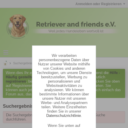
Anmelden oder Registrieren
Wir verarbeiten
personenbezogene Daten über
Suchergebnisse
Nutzer unserer Website mithilfe
von Cookies und anderen
Technologien, um unsere Dienste
Wenn dies Ihr erster Besuch hier ist, lesen Sie bitte zuerst die
Hilfe -
bereitzustellen, Werbung zu
Häufig gestellte Fragen
durch. Sie müssen sich vermutlich
personalisieren und
registrieren
, bevor Sie Beiträge verfassen können. Klicken Sie oben
Websiteaktivitäten zu
auf 'Registrieren', um den Registrierungsprozess zu starten. Sie
analysieren. Wir können
können auch jetzt schon Beiträge lesen. Suchen Sie sich einfach das
bestimmte Informationen über
Forum aus, das Sie am meisten interessiert.
unsere Nutzer mit unseren
Werbe- und Analysepartnern
Suchergebnisse
teilen. Weitere Einzelheiten
finden Sie in unserer
Die Suchergebnisse sind abgelaufen. Bitte eine neue Suche
Datenschutzrichtlinie
.
durchführen.
Wenn Sie unten auf