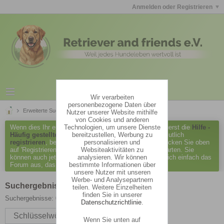
Anmelden oder Registrieren
Wir verarbeiten
personenbezogene Daten über
Erweiterte Suche
Suchergebnisse
Nutzer unserer Website mithilfe
von Cookies und anderen
Technologien, um unsere Dienste
Wenn dies Ihr erster Besuch hier ist, lesen Sie bitte zuerst die
Hilfe -
bereitzustellen, Werbung zu
Häufig gestellte Fragen
durch. Sie müssen sich vermutlich
personalisieren und
registrieren
, bevor Sie Beiträge verfassen können. Klicken Sie oben
Websiteaktivitäten zu
auf 'Registrieren', um den Registrierungsprozess zu starten. Sie
analysieren. Wir können
können auch jetzt schon Beiträge lesen. Suchen Sie sich einfach das
bestimmte Informationen über
Forum aus, das Sie am meisten interessiert.
unsere Nutzer mit unseren
Werbe- und Analysepartnern
Suchergebnisse
teilen. Weitere Einzelheiten
finden Sie in unserer
Suchergebnisse:
0 Ergebnisse in 0,0041 Sekunden.
Datenschutzrichtlinie
.
Schlüsselwörter
Wenn Sie unten auf