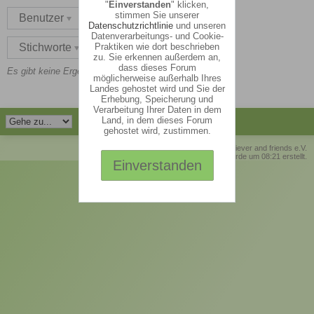
"
Einverstanden
" klicken,
stimmen Sie unserer
Benutzer
Datenschutzrichtlinie
und unseren
Datenverarbeitungs- und Cookie-
Praktiken wie dort beschrieben
Stichworte
doodle
zu. Sie erkennen außerdem an,
dass dieses Forum
Es gibt keine Ergebnisse zu diesen Suchkriterien.
möglicherweise außerhalb Ihres
Landes gehostet wird und Sie der
Erhebung, Speicherung und
Verarbeitung Ihrer Daten in dem
Land, in dem dieses Forum
gehostet wird, zustimmen.
© Retriever and friends e.V.
Die Seite wurde um 08:21 erstellt.
Einverstanden