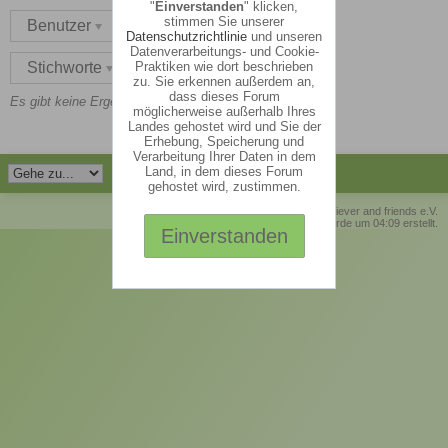
"
Einverstanden
" klicken,
stimmen Sie unserer
Benutzer
Datenschutzrichtlinie
und unseren
Datenverarbeitungs- und Cookie-
Praktiken wie dort beschrieben
Stichworte
neu hier
zu. Sie erkennen außerdem an,
dass dieses Forum
Es gibt keine Ergebnisse zu diesen Suchkriterien.
möglicherweise außerhalb Ihres
Landes gehostet wird und Sie der
Erhebung, Speicherung und
Verarbeitung Ihrer Daten in dem
Land, in dem dieses Forum
gehostet wird, zustimmen.
© Retriever and friends e.V.
Die Seite wurde um 04:09 erstellt.
Einverstanden