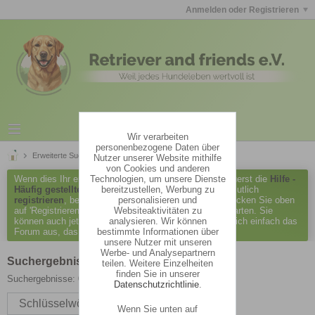
Anmelden oder Registrieren
Wir verarbeiten
personenbezogene Daten über
Erweiterte Suche
Suchergebnisse
Nutzer unserer Website mithilfe
von Cookies und anderen
Technologien, um unsere Dienste
Wenn dies Ihr erster Besuch hier ist, lesen Sie bitte zuerst die
Hilfe -
bereitzustellen, Werbung zu
Häufig gestellte Fragen
durch. Sie müssen sich vermutlich
personalisieren und
registrieren
, bevor Sie Beiträge verfassen können. Klicken Sie oben
Websiteaktivitäten zu
auf 'Registrieren', um den Registrierungsprozess zu starten. Sie
analysieren. Wir können
können auch jetzt schon Beiträge lesen. Suchen Sie sich einfach das
bestimmte Informationen über
Forum aus, das Sie am meisten interessiert.
unsere Nutzer mit unseren
Werbe- und Analysepartnern
Suchergebnisse
teilen. Weitere Einzelheiten
finden Sie in unserer
Suchergebnisse:
0 Ergebnisse in 0,0052 Sekunden.
Datenschutzrichtlinie
.
Schlüsselwörter
Wenn Sie unten auf