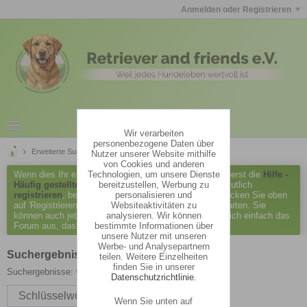
Anmelden oder Registrieren
Wir verarbeiten
personenbezogene Daten über
Erweiterte Suche
Suchergebnisse
Nutzer unserer Website mithilfe
von Cookies und anderen
Technologien, um unsere Dienste
Wenn dies Ihr erster Besuch hier ist, lesen Sie bitte zuerst die
Hilfe -
bereitzustellen, Werbung zu
Häufig gestellte Fragen
durch. Sie müssen sich vermutlich
personalisieren und
registrieren
, bevor Sie Beiträge verfassen können. Klicken Sie oben
Websiteaktivitäten zu
auf 'Registrieren', um den Registrierungsprozess zu starten. Sie
analysieren. Wir können
können auch jetzt schon Beiträge lesen. Suchen Sie sich einfach das
bestimmte Informationen über
Forum aus, das Sie am meisten interessiert.
unsere Nutzer mit unseren
Werbe- und Analysepartnern
Suchergebnisse
teilen. Weitere Einzelheiten
finden Sie in unserer
Suchergebnisse:
0 Ergebnisse in 0,0040 Sekunden.
Datenschutzrichtlinie
.
Schlüsselwörter
Wenn Sie unten auf