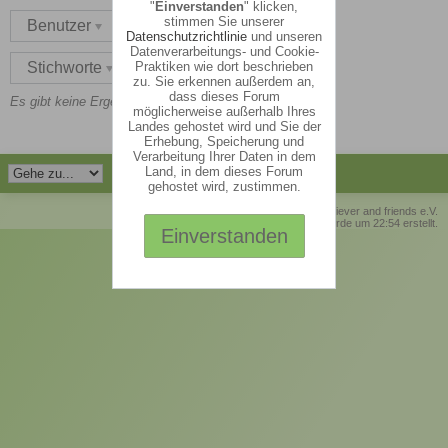
"
Einverstanden
" klicken,
stimmen Sie unserer
Benutzer
Datenschutzrichtlinie
und unseren
Datenverarbeitungs- und Cookie-
Praktiken wie dort beschrieben
Stichworte
sienna
zu. Sie erkennen außerdem an,
dass dieses Forum
Es gibt keine Ergebnisse zu diesen Suchkriterien.
möglicherweise außerhalb Ihres
Landes gehostet wird und Sie der
Erhebung, Speicherung und
Verarbeitung Ihrer Daten in dem
Land, in dem dieses Forum
gehostet wird, zustimmen.
© Retriever and friends e.V.
Die Seite wurde um 22:54 erstellt.
Einverstanden